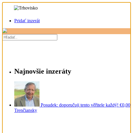
Pridať inzerát
Najnovšie inzeráty
Posudek: doporučuji tento věřitele každý!
€0,00
Trenčiansky