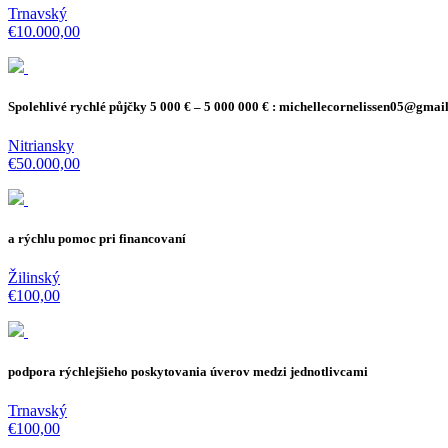
Trnavský
€10.000,00
Spolehlivé rychlé půjčky 5 000 € – 5 000 000 € : michellecornelissen05@gmai
Nitriansky
€50.000,00
a rýchlu pomoc pri financovaní
Žilinský
€100,00
podpora rýchlejšieho poskytovania úverov medzi jednotlivcami
Trnavský
€100,00