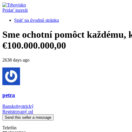
Pridať inzerát
Späť na úvodnú stránku
Sme ochotní pomôct každému, kt
€100.000.000,00
2638 days ago
petra
Banskobystrický
Registrovaný od
Send this seller a message
Telefón