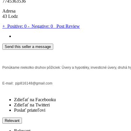
7745363536
Adresa
43 Lodz
+
Positive: 0
-
Negative: 0
Post Review
Send this seller a message
Ponúkame niekolko druhov pôžiciek: Úvery a hypotéky, investicné úvery, druhá hy
E-mail: pjp816148@gmail.com
Zdieľať na Facebooku
Zdieľať na Twitteri
Poslať priateľovi
Relevant
Relevant