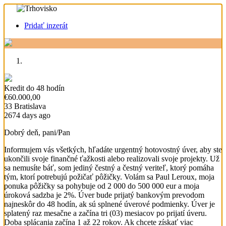
Pridať inzerát
Kredit do 48 hodín
€60.000,00
33 Bratislava
2674 days ago
Dobrý deň, pani/Pan
Informujem vás všetkých, hľadáte urgentný hotovostný úver, aby ste
ukončili svoje finančné ťažkosti alebo realizovali svoje projekty. Už
sa nemusíte báť, som jediný čestný a čestný veriteľ, ktorý pomáha
tým, ktorí potrebujú požičať pôžičky. Volám sa Paul Leroux, moja
ponuka pôžičky sa pohybuje od 2 000 do 500 000 eur a moja
úroková sadzba je 2%. Úver bude prijatý bankovým prevodom
najneskôr do 48 hodín, ak sú splnené úverové podmienky. Úver je
splatený raz mesačne a začína tri (03) mesiacov po prijatí úveru.
Doba splácania začína 1 až 22 rokov. Ak chcete získať viac