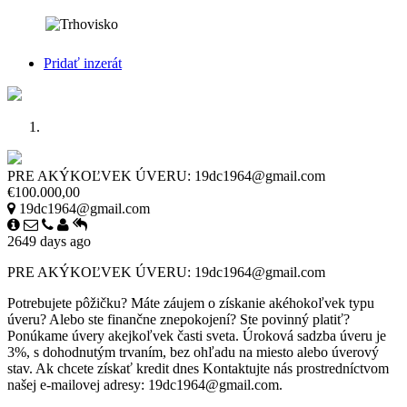
Pridať inzerát
PRE AKÝKOĽVEK ÚVERU: 19dc1964@gmail.com
€100.000,00
19dc1964@gmail.com
2649 days ago
PRE AKÝKOĽVEK ÚVERU: 19dc1964@gmail.com
Potrebujete pôžičku? Máte záujem o získanie akéhokoľvek typu
úveru? Alebo ste finančne znepokojení? Ste povinný platiť?
Ponúkame úvery akejkoľvek časti sveta. Úroková sadzba úveru je
3%, s dohodnutým trvaním, bez ohľadu na miesto alebo úverový
stav. Ak chcete získať kredit dnes Kontaktujte nás prostredníctvom
našej e-mailovej adresy: 19dc1964@gmail.com.