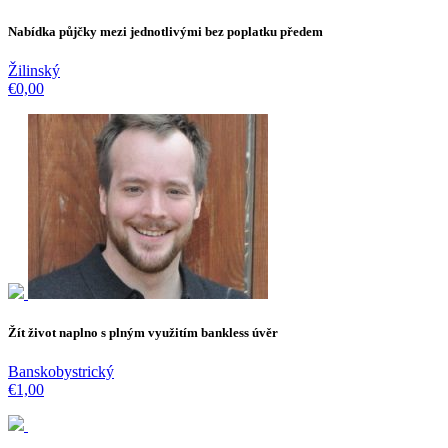
Nabídka půjčky mezi jednotlivými bez poplatku předem
Žilinský
€0,00
Žít život naplno s plným využitím bankless úvěr
Banskobystrický
€1,00