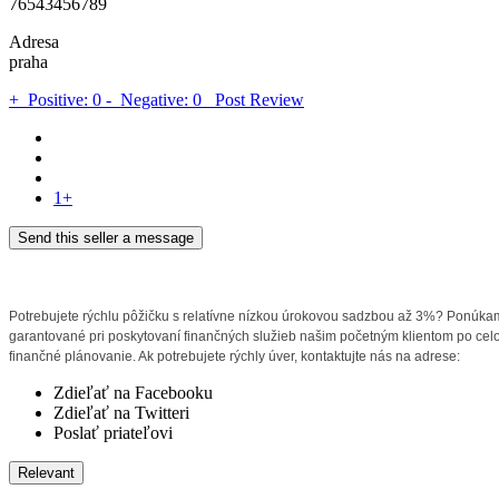
76543456789
Adresa
praha
+
Positive: 0
-
Negative: 0
Post Review
1+
Send this seller a message
Potrebujete rýchlu pôžičku s relatívne nízkou úrokovou sadzbou až 3%? Ponúkame 
garantované pri poskytovaní finančných služieb našim početným klientom po celom
finančné plánovanie. Ak potrebujete rýchly úver, kontaktujte nás na adrese:
Zdieľať na Facebooku
Zdieľať na Twitteri
Poslať priateľovi
Relevant