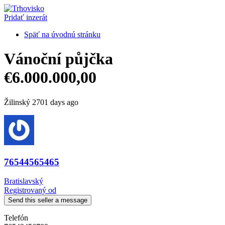
Pridať inzerát
Späť na úvodnú stránku
Vánoční půjčka
€6.000.000,00
Žilinský
2701 days ago
76544565465
Bratislavský
Registrovaný od
Send this seller a message
Telefón