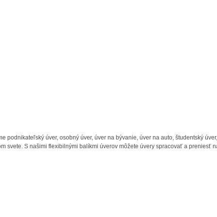
podnikateľský úver, osobný úver, úver na bývanie, úver na auto, študentský úver, 
 svete. S našimi flexibilnými balíkmi úverov môžete úvery spracovať a preniesť na