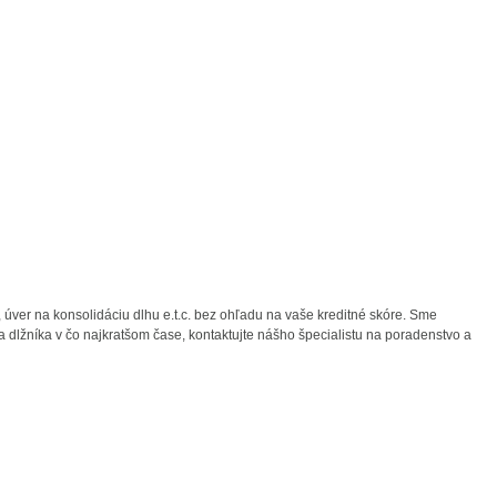
úver na konsolidáciu dlhu e.t.c. bez ohľadu na vaše kreditné skóre. Sme
 dlžníka v čo najkratšom čase, kontaktujte nášho špecialistu na poradenstvo a